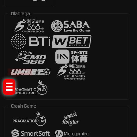
Olahraga
Tap Me!
Crash Game