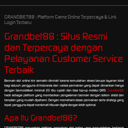
GRANDBET88 : Platform Game Online Terpercaya & Link
Login Terbaru
Grandbet88 : Situs Resmi
dan Terpercaya dengan
Pelayanan Customer Service
Terbaik
Bermain slot online kini semakin diminati karena kemudahan akses berupa layanan lokal
bagi seluruh pengguna di Indonesia dan variasi permainan yang dapat dimainkan hanya
dengan bermodalkan minimal 20 ribu rupiah dan bisa top-up melalui QRIS.
Grandbet88
hadir sebagai platform yang memberikan pengalaman bermain dengan sistem stabil dan
tampilan yang mudah dipahami. Dengan memahami dasar permainan serta strategi yang
tepat, pengguna dapat menikmati hiburan digital dengan lebih optimal.
Apa Itu Grandbet88?
GRANDBET88 merupakan platform permainan slot online yang menyediakan berbagai