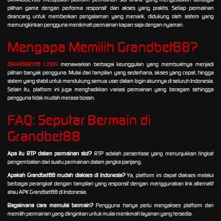
pilihan game dengan performa responsif dan akses yang praktis. Setiap permainan
dirancang untuk memberikan pengalaman yang menarik, didukung oleh sistem yang
memungkinkan pengguna menikmati permainan kapan saja dengan nyaman.
Mengapa Memilih Grandbet88?
GRANDBET88 LOGIN
menawarkan berbagai keunggulan yang membuatnya menjadi
pilihan banyak pengguna. Mulai dari tampilan yang sederhana, akses yang cepat, hingga
sistem yang stabil untuk mendukung semua user dalam login akunnya di seluruh Indonesia.
Selain itu, platform ini juga menghadirkan variasi permainan yang beragam sehingga
pengguna tidak mudah merasa bosan.
FAQ: Seputar Bermain di
Grandbet88
Apa itu RTP dalam permainan slot?
RTP adalah persentase yang menunjukkan tingkat
pengembalian dari suatu permainan dalam jangka panjang.
Apakah Grandbet88 mudah diakses di Indonesia?
Ya, platform ini dapat diakses melalui
berbagai perangkat dengan tampilan yang responsif dengan menggunakan link alternatif
atau APK Grandbet88 di Indonesia.
Bagaimana cara memulai bermain?
Pengguna hanya perlu mengakses platform dan
memilih permainan yang diinginkan untuk mulai menikmati layanan yang tersedia.