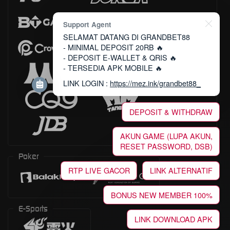
Support Agent
SELAMAT DATANG DI GRANDBET88
- MINIMAL DEPOSIT 20RB 🔥
- DEPOSIT E-WALLET & QRIS 🔥
- TERSEDIA APK MOBILE 🔥
LINK LOGIN :
https://mez.ink/grandbet88_
DEPOSIT & WITHDRAW
AKUN GAME (LUPA AKUN,
RESET PASSWORD, DSB)
Poker
RTP LIVE GACOR
LINK ALTERNATIF
BONUS NEW MEMBER 100%
E-Sports
LINK DOWNLOAD APK